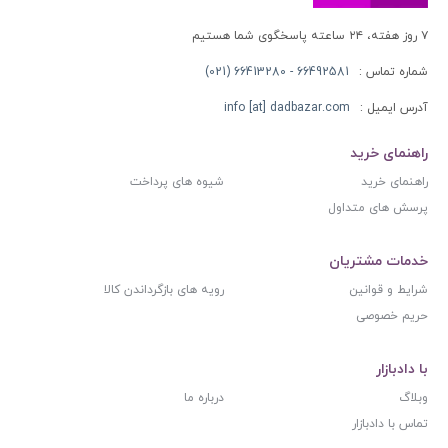
۷ روز هفته، ۲۴ ساعته پاسخگوی شما هستیم
شماره تماس :
66492581 - 66413280 (021)
آدرس ایمیل :
info [at] dadbazar.com
راهنمای خرید
راهنمای خرید
شیوه های پرداخت
پرسش های متداول
خدمات مشتریان
شرایط و قوانین
رویه های بازگرداندن کالا
حریم خصوصی
با دادبازار
وبلاگ
درباره ما
تماس با دادبازار