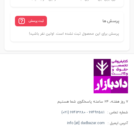
پرسش ها
ثبت پرسش
پرسش برای این محصول ثبت نشده است. اولین نفر باشید!
۷ روز هفته، ۲۴ ساعته پاسخگوی شما هستیم
شماره تماس :
66492581 - 66413280 (021)
آدرس ایمیل :
info [at] dadbazar.com