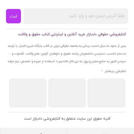
ثبت
کتابفروشی حقوقی دادبازار خرید آنلاین و اینترنتی کتاب حقوق و وکالت
پس از حدود ده سال خدمت رسانی به جامعه حقوقی ایران در قالب پایگاه خبری اختبار، با توجه
به عدم تناسب دسترسی دانشجویان رشته حقوق و داوطلبان آزمون های وکالت، قضاوت و ...
سراسر کشور به منابع معتبر و بروز، به این فکر افتادیم با استفاده از تجربه و تخصص تیم حرفه
ای اختبار خدمتی جدید به جامعه حقوقی ایران ارائه کنیم. به این منظور با راه اندازی و تجهیز
نمایشگاه و فروشگاه دائمی تخصصی کتاب های حقوقی با نام «دادبازار» در خیابان انقلاب
اسلامی قلب بازار کتاب ایران و اخذ مجوزهای قانونی از جمله نماد اعتماد الکترونیک از مرکز
توسعه تجارت الکترونیکی وزارت صنعت، معدن و تجارت، نشان ملی ثبت رسانه های دیجیتال از
مرکز فناوری اطلاعات و رسانه های دیجیتال وزارت فرهنگ و ارشاد اسلامی و پروانه کسب از
اتحادیه ناشران و کتابفروشان تهران به منظور ارائه مطمئن ترین خدمات مجموعه بسیار کامل و
معتبری از کتاب های حقوقی را به علاقمندان عرضه کرده ایم. علاوه بر این با بهره گیری از فناوری
کلیه حقوق این سایت متعلق به کتابفروشی دادبازار است
برتر روز دنیا وبسایت کتابفروشی تخصصی حقوقی دادبازار را با استفاده از حدود ده سال تجربه
تخصصی در حوزه فناوری اطلاعات و تلفیق آن با شناخت کامل نیازهای جامعه حقوقی کشور راه