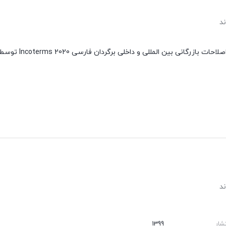
شار
1399