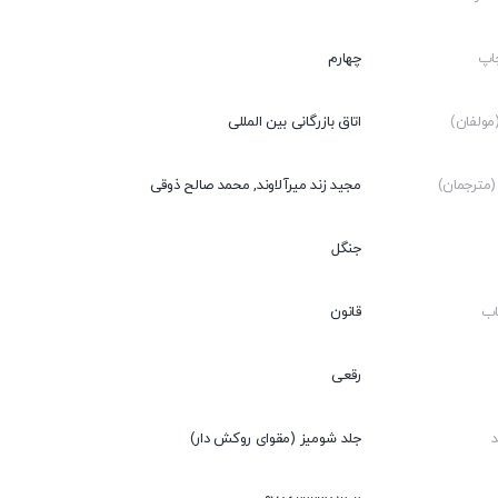
اپ
چهارم
ولفان)
اتاق بازرگانی بین المللی
مترجمان)
مجید زند میرآلاوند, محمد صالح ذوقی
جنگل
اب
قانون
رقعی
جلد شومیز (مقوای روکش دار)