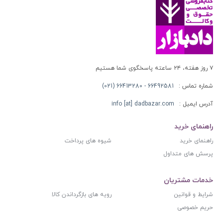
۷ روز هفته، ۲۴ ساعته پاسخگوی شما هستیم
شماره تماس :
66492581 - 66413280 (021)
آدرس ایمیل :
info [at] dadbazar.com
راهنمای خرید
راهنمای خرید
شیوه های پرداخت
پرسش های متداول
خدمات مشتریان
شرایط و قوانین
رویه های بازگرداندن کالا
حریم خصوصی