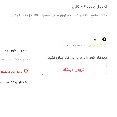
امتیاز و دیدگاه کاربران
بانک جامع نکته و تست حقوق مدنی (همراه DVD) | دکتر توکلی
0
از 5
از مجموع 1 امتیاز
به درد نخور بودن 
دیدگاه خود را درباره این کالا بیان کنید.
27 بهمن 1400
8914***5506
افزودن دیدگاه
خرید این محصول 
به نظر بنده اصلا ب