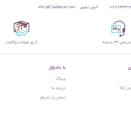
آدرس ایمیل :
info [at] dadbazar.com
بانی 24 ساعته
7 روز ضمانت بازگشت
ن
با دادبازار
وبلاگ
ن کالا
درباره ما
تماس با دادبازار