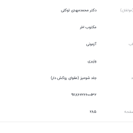
ولفان)
دکتر محمدمهدی توکلی
مکتوب اخر
اب
آزمونی
وزیری
جلد شومیز (مقوای روکش دار)
9786226600132
صفحه
285