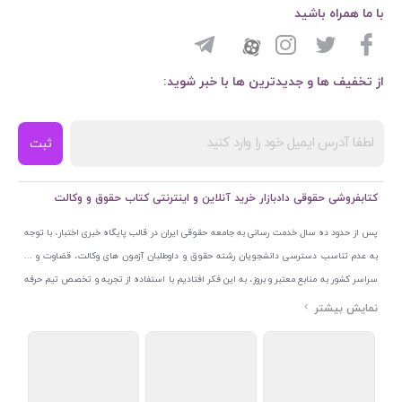
با ما همراه باشید
از تخفیف ها و جدیدترین ها با خبر شوید:
ثبت
کتابفروشی حقوقی دادبازار خرید آنلاین و اینترنتی کتاب حقوق و وکالت
پس از حدود ده سال خدمت رسانی به جامعه حقوقی ایران در قالب پایگاه خبری اختبار، با توجه
به عدم تناسب دسترسی دانشجویان رشته حقوق و داوطلبان آزمون های وکالت، قضاوت و ...
سراسر کشور به منابع معتبر و بروز، به این فکر افتادیم با استفاده از تجربه و تخصص تیم حرفه
ای اختبار خدمتی جدید به جامعه حقوقی ایران ارائه کنیم. به این منظور با راه اندازی و تجهیز
نمایشگاه و فروشگاه دائمی تخصصی کتاب های حقوقی با نام «دادبازار» در خیابان انقلاب
اسلامی قلب بازار کتاب ایران و اخذ مجوزهای قانونی از جمله نماد اعتماد الکترونیک از مرکز
توسعه تجارت الکترونیکی وزارت صنعت، معدن و تجارت، نشان ملی ثبت رسانه های دیجیتال از
مرکز فناوری اطلاعات و رسانه های دیجیتال وزارت فرهنگ و ارشاد اسلامی و پروانه کسب از