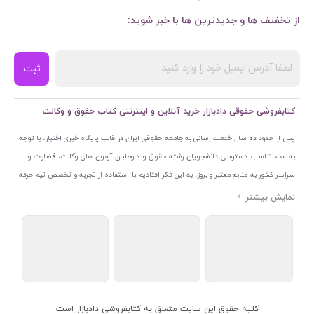
از تخفیف ها و جدیدترین ها با خبر شوید:
ثبت
کتابفروشی حقوقی دادبازار خرید آنلاین و اینترنتی کتاب حقوق و وکالت
پس از حدود ده سال خدمت رسانی به جامعه حقوقی ایران در قالب پایگاه خبری اختبار، با توجه
به عدم تناسب دسترسی دانشجویان رشته حقوق و داوطلبان آزمون های وکالت، قضاوت و ...
سراسر کشور به منابع معتبر و بروز، به این فکر افتادیم با استفاده از تجربه و تخصص تیم حرفه
ای اختبار خدمتی جدید به جامعه حقوقی ایران ارائه کنیم. به این منظور با راه اندازی و تجهیز
نمایشگاه و فروشگاه دائمی تخصصی کتاب های حقوقی با نام «دادبازار» در خیابان انقلاب
اسلامی قلب بازار کتاب ایران و اخذ مجوزهای قانونی از جمله نماد اعتماد الکترونیک از مرکز
توسعه تجارت الکترونیکی وزارت صنعت، معدن و تجارت، نشان ملی ثبت رسانه های دیجیتال از
مرکز فناوری اطلاعات و رسانه های دیجیتال وزارت فرهنگ و ارشاد اسلامی و پروانه کسب از
اتحادیه ناشران و کتابفروشان تهران به منظور ارائه مطمئن ترین خدمات مجموعه بسیار کامل و
معتبری از کتاب های حقوقی را به علاقمندان عرضه کرده ایم. علاوه بر این با بهره گیری از فناوری
کلیه حقوق این سایت متعلق به کتابفروشی دادبازار است