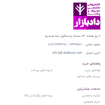
۷ روز هفته، ۲۴ ساعته پاسخگوی شما هستیم
شماره تماس :
66492581 - 66413280 (021)
آدرس ایمیل :
info [at] dadbazar.com
راهنمای خرید
راهنمای خرید
شیوه های پرداخت
پرسش های متداول
خدمات مشتریان
شرایط و قوانین
رویه های بازگرداندن کالا
حریم خصوصی