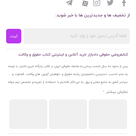
از تخفیف ها و جدیدترین ها با خبر شوید:
ثبت
کتابفروشی حقوقی دادبازار خرید آنلاین و اینترنتی کتاب حقوق و وکالت
پس از حدود ده سال خدمت رسانی به جامعه حقوقی ایران در قالب پایگاه خبری اختبار، با توجه
به عدم تناسب دسترسی دانشجویان رشته حقوق و داوطلبان آزمون های وکالت، قضاوت و ...
سراسر کشور به منابع معتبر و بروز، به این فکر افتادیم با استفاده از تجربه و تخصص تیم حرفه
ای اختبار خدمتی جدید به جامعه حقوقی ایران ارائه کنیم. به این منظور با راه اندازی و تجهیز
نمایشگاه و فروشگاه دائمی تخصصی کتاب های حقوقی با نام «دادبازار» در خیابان انقلاب
اسلامی قلب بازار کتاب ایران و اخذ مجوزهای قانونی از جمله نماد اعتماد الکترونیک از مرکز
توسعه تجارت الکترونیکی وزارت صنعت، معدن و تجارت، نشان ملی ثبت رسانه های دیجیتال از
مرکز فناوری اطلاعات و رسانه های دیجیتال وزارت فرهنگ و ارشاد اسلامی و پروانه کسب از
اتحادیه ناشران و کتابفروشان تهران به منظور ارائه مطمئن ترین خدمات مجموعه بسیار کامل و