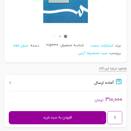
شناسه محصول:
215332
برند:
انتشارات سمت
دسته:
متون فقه
برچسب:
سید محمدرضا آیتی
بازخورد درباره این کالا
آماده ارسال
۳۱۰,۰۰۰
تومان
تحریر
افزودن به سبد خرید
المکاسب
(المجلد