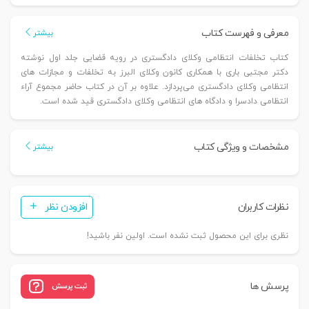
وکلای
دادگستری
معرفی و فهرست کتاب
بیشتر
در
کتاب تخلفات انتظامی وکلای دادگستری در رویه قضایی جلد اول نوشته
رویه
دکتر مجتبی باری با همکاری کانون وکلای البرز به تخلفات و مجازات های
قضایی
انتظامی وکلای دادگستری می‌پردازد. علاوه بر آن در کتاب حاضر مجموع آراء
-
انتظامی دادسرا و دادگاه های انتظامی وکلای دادگستری قید شده است.
جلد
اول
مشخصات و ویژگی کتاب
|
بیشتر
دکتر
باری
عدد
نظرات کاربران
افزودن نظر
نظری برای این محصول ثبت نشده است. اولین نفر باشید!
پرسش ها
ثبت پرسش