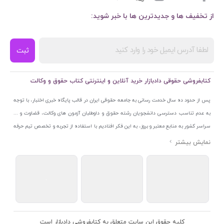
از تخفیف ها و جدیدترین ها با خبر شوید:
ثبت
کتابفروشی حقوقی دادبازار خرید آنلاین و اینترنتی کتاب حقوق و وکالت
پس از حدود ده سال خدمت رسانی به جامعه حقوقی ایران در قالب پایگاه خبری اختبار، با توجه
به عدم تناسب دسترسی دانشجویان رشته حقوق و داوطلبان آزمون های وکالت، قضاوت و ...
سراسر کشور به منابع معتبر و بروز، به این فکر افتادیم با استفاده از تجربه و تخصص تیم حرفه
ای اختبار خدمتی جدید به جامعه حقوقی ایران ارائه کنیم. به این منظور با راه اندازی و تجهیز
نمایشگاه و فروشگاه دائمی تخصصی کتاب های حقوقی با نام «دادبازار» در خیابان انقلاب
اسلامی قلب بازار کتاب ایران و اخذ مجوزهای قانونی از جمله نماد اعتماد الکترونیک از مرکز
توسعه تجارت الکترونیکی وزارت صنعت، معدن و تجارت، نشان ملی ثبت رسانه های دیجیتال از
مرکز فناوری اطلاعات و رسانه های دیجیتال وزارت فرهنگ و ارشاد اسلامی و پروانه کسب از
اتحادیه ناشران و کتابفروشان تهران به منظور ارائه مطمئن ترین خدمات مجموعه بسیار کامل و
معتبری از کتاب های حقوقی را به علاقمندان عرضه کرده ایم. علاوه بر این با بهره گیری از فناوری
کلیه حقوق این سایت متعلق به کتابفروشی دادبازار است