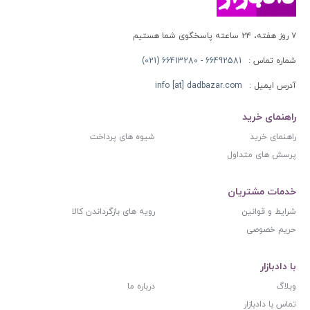
۷ روز هفته، ۲۴ ساعته پاسخگوی شما هستیم
شماره تماس :
66492581 - 66413280 (021)
آدرس ایمیل :
info [at] dadbazar.com
راهنمای خرید
راهنمای خرید
شیوه های پرداخت
پرسش های متداول
خدمات مشتریان
شرایط و قوانین
رویه های بازگرداندن کالا
حریم خصوصی
با دادبازار
وبلاگ
درباره ما
تماس با دادبازار