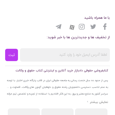
با ما همراه باشید
از تخفیف ها و جدیدترین ها با خبر شوید:
ثبت
کتابفروشی حقوقی دادبازار خرید آنلاین و اینترنتی کتاب حقوق و وکالت
پس از حدود ده سال خدمت رسانی به جامعه حقوقی ایران در قالب پایگاه خبری اختبار، با توجه
به عدم تناسب دسترسی دانشجویان رشته حقوق و داوطلبان آزمون های وکالت، قضاوت و ...
سراسر کشور به منابع معتبر و بروز، به این فکر افتادیم با استفاده از تجربه و تخصص تیم حرفه
ای اختبار خدمتی جدید به جامعه حقوقی ایران ارائه کنیم. به این منظور با راه اندازی و تجهیز
نمایشگاه و فروشگاه دائمی تخصصی کتاب های حقوقی با نام «دادبازار» در خیابان انقلاب
اسلامی قلب بازار کتاب ایران و اخذ مجوزهای قانونی از جمله نماد اعتماد الکترونیک از مرکز