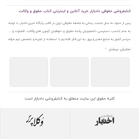
کتابفروشی حقوقی دادبازار خرید آنلاین و اینترنتی کتاب حقوق و وکالت
پس از حدود ده سال خدمت رسانی به جامعه حقوقی ایران در قالب پایگاه خبری اختبار، با توجه
به عدم تناسب دسترسی دانشجویان رشته حقوق و داوطلبان آزمون های وکالت، قضاوت و ...
سراسر کشور به منابع معتبر و بروز، به این فکر افتادیم با استفاده از تجربه و تخصص تیم حرفه
ای اختبار خدمتی جدید به جامعه حقوقی ایران ارائه کنیم. به این منظور با راه اندازی و تجهیز
نمایشگاه و فروشگاه دائمی تخصصی کتاب های حقوقی با نام «دادبازار» در خیابان انقلاب
اسلامی قلب بازار کتاب ایران و اخذ مجوزهای قانونی از جمله نماد اعتماد الکترونیک از مرکز
توسعه تجارت الکترونیکی وزارت صنعت، معدن و تجارت، نشان ملی ثبت رسانه های دیجیتال از
مرکز فناوری اطلاعات و رسانه های دیجیتال وزارت فرهنگ و ارشاد اسلامی و پروانه کسب از
اتحادیه ناشران و کتابفروشان تهران به منظور ارائه مطمئن ترین خدمات مجموعه بسیار کامل و
معتبری از کتاب های حقوقی را به علاقمندان عرضه کرده ایم. علاوه بر این با بهره گیری از فناوری
کلیه حقوق این سایت متعلق به کتابفروشی دادبازار است
برتر روز دنیا وبسایت کتابفروشی تخصصی حقوقی دادبازار را با استفاده از حدود ده سال تجربه
تخصصی در حوزه فناوری اطلاعات و تلفیق آن با شناخت کامل نیازهای جامعه حقوقی کشور راه
اندازی کردیم تا علاقمندان بتوانند با اطمینان کافی و به اتکای اعتبار این مجموعه قدیمی کتاب و
منابع مورد نیاز خود را تهیه کنند.