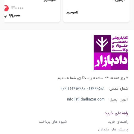
آزمون...
هوشیار
%24
۱۳۰,۰۰۰
ناموجود
۹۹,۰۰۰
تومان
۷ روز هفته، ۲۴ ساعته پاسخگوی شما هستیم
شماره تماس :
66492581 - 66413280 (021)
آدرس ایمیل :
info [at] dadbazar.com
راهنمای خرید
راهنمای خرید
شیوه های پرداخت
پرسش های متداول