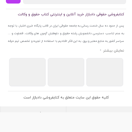
کتابفروشی حقوقی دادبازار خرید آنلاین و اینترنتی کتاب حقوق و وکالت
پس از حدود ده سال خدمت رسانی به جامعه حقوقی ایران در قالب پایگاه خبری اختبار، با توجه
به عدم تناسب دسترسی دانشجویان رشته حقوق و داوطلبان آزمون های وکالت، قضاوت و ...
سراسر کشور به منابع معتبر و بروز، به این فکر افتادیم با استفاده از تجربه و تخصص تیم حرفه
ای اختبار خدمتی جدید به جامعه حقوقی ایران ارائه کنیم. به این منظور با راه اندازی و تجهیز
نمایشگاه و فروشگاه دائمی تخصصی کتاب های حقوقی با نام «دادبازار» در خیابان انقلاب
اسلامی قلب بازار کتاب ایران و اخذ مجوزهای قانونی از جمله نماد اعتماد الکترونیک از مرکز
توسعه تجارت الکترونیکی وزارت صنعت، معدن و تجارت، نشان ملی ثبت رسانه های دیجیتال از
مرکز فناوری اطلاعات و رسانه های دیجیتال وزارت فرهنگ و ارشاد اسلامی و پروانه کسب از
اتحادیه ناشران و کتابفروشان تهران به منظور ارائه مطمئن ترین خدمات مجموعه بسیار کامل و
معتبری از کتاب های حقوقی را به علاقمندان عرضه کرده ایم. علاوه بر این با بهره گیری از فناوری
کلیه حقوق این سایت متعلق به کتابفروشی دادبازار است
برتر روز دنیا وبسایت کتابفروشی تخصصی حقوقی دادبازار را با استفاده از حدود ده سال تجربه
تخصصی در حوزه فناوری اطلاعات و تلفیق آن با شناخت کامل نیازهای جامعه حقوقی کشور راه
اندازی کردیم تا علاقمندان بتوانند با اطمینان کافی و به اتکای اعتبار این مجموعه قدیمی کتاب و
منابع مورد نیاز خود را تهیه کنند.