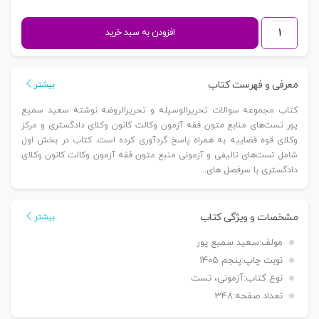
مجموعه
افزودن به سبد خرید
سوالات
تحریرالوسیله
و
معرفی و فهرست کتاب
بیشتر
تحریرالروضه
کتاب مجموعه سوالات تحریرالوسیله و تحریرالروضه نوشته سعید سمیع
|
پور تست‌های منابع متون فقه آزمون وکالت کانون وکلای دادگستری و مرکز
سمیع
وکلای قوه قضاییه به همراه پاسخ گردآوری کرده است. کتاب در بخش اول
پور
شامل تست‌های تالیفی و آزمونی منبع متون فقه آزمون وکالت کانون وکلای
عدد
دادگستری با سرفصل های...
مشخصات و ویژگی کتاب
بیشتر
مولف:
سعید سمیع پور
نوبت چاپ:
پنجم 1405
نوع کتاب:
آزمونی، تست
تعداد صفحه:
348