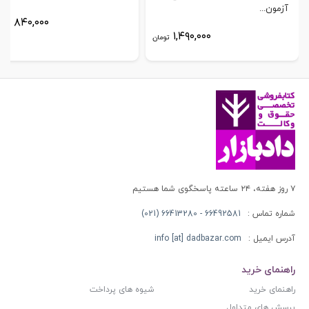
آزمون...
۸۴۰,۰۰۰
توم
۱,۴۹۰,۰۰۰
تومان
۷ روز هفته، ۲۴ ساعته پاسخگوی شما هستیم
شماره تماس :
66492581 - 66413280 (021)
آدرس ایمیل :
info [at] dadbazar.com
راهنمای خرید
راهنمای خرید
شیوه های پرداخت
پرسش های متداول