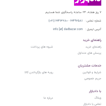
۷ روز هفته، ۲۴ ساعته پاسخگوی شما هستیم
شماره تماس :
66492581 - 66413280 (021)
آدرس ایمیل :
info [at] dadbazar.com
راهنمای خرید
راهنمای خرید
شیوه های پرداخت
پرسش های متداول
خدمات مشتریان
شرایط و قوانین
رویه های بازگرداندن کالا
حریم خصوصی
با دادبازار
وبلاگ
درباره ما
تماس با دادبازار