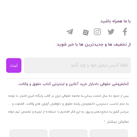
با ما همراه باشید
از تخفیف ها و جدیدترین ها با خبر شوید:
ثبت
کتابفروشی حقوقی دادبازار خرید آنلاین و اینترنتی کتاب حقوق و وکالت
پس از حدود ده سال خدمت رسانی به جامعه حقوقی ایران در قالب پایگاه خبری اختبار، با توجه
به عدم تناسب دسترسی دانشجویان رشته حقوق و داوطلبان آزمون های وکالت، قضاوت و ...
سراسر کشور به منابع معتبر و بروز، به این فکر افتادیم با استفاده از تجربه و تخصص تیم حرفه
ای اختبار خدمتی جدید به جامعه حقوقی ایران ارائه کنیم. به این منظور با راه اندازی و تجهیز
نمایشگاه و فروشگاه دائمی تخصصی کتاب های حقوقی با نام «دادبازار» در خیابان انقلاب
اسلامی قلب بازار کتاب ایران و اخذ مجوزهای قانونی از جمله نماد اعتماد الکترونیک از مرکز