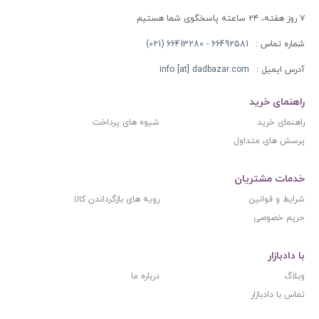
۷ روز هفته، ۲۴ ساعته پاسخگوی شما هستیم
شماره تماس :
66492581 - 66413280 (021)
آدرس ایمیل :
info [at] dadbazar.com
راهنمای خرید
راهنمای خرید
شیوه های پرداخت
پرسش های متداول
خدمات مشتریان
شرایط و قوانین
رویه های بازگرداندن کالا
حریم خصوصی
با دادبازار
وبلاگ
درباره ما
تماس با دادبازار