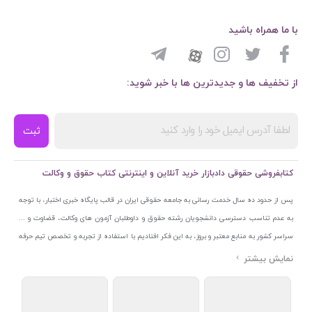
با ما همراه باشید
از تخفیف ها و جدیدترین ها با خبر شوید:
ثبت
کتابفروشی حقوقی دادبازار خرید آنلاین و اینترنتی کتاب حقوق و وکالت
پس از حدود ده سال خدمت رسانی به جامعه حقوقی ایران در قالب پایگاه خبری اختبار، با توجه
به عدم تناسب دسترسی دانشجویان رشته حقوق و داوطلبان آزمون های وکالت، قضاوت و ...
سراسر کشور به منابع معتبر و بروز، به این فکر افتادیم با استفاده از تجربه و تخصص تیم حرفه
ای اختبار خدمتی جدید به جامعه حقوقی ایران ارائه کنیم. به این منظور با راه اندازی و تجهیز
نمایشگاه و فروشگاه دائمی تخصصی کتاب های حقوقی با نام «دادبازار» در خیابان انقلاب
اسلامی قلب بازار کتاب ایران و اخذ مجوزهای قانونی از جمله نماد اعتماد الکترونیک از مرکز
توسعه تجارت الکترونیکی وزارت صنعت، معدن و تجارت، نشان ملی ثبت رسانه های دیجیتال از