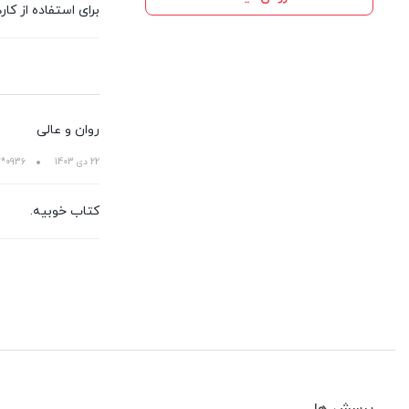
برای استفاده از ک
روان و عالی
22 دی 1403
0936***7894
کتاب خوبیه.