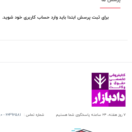
پرسش ها
برای ثبت پرسش ابتدا باید وارد حساب کاربری خود شوید.
۷ روز هفته، ۲۴ ساعته پاسخگوی شما هستیم
شماره تماس :
66492581 - 66413280 (021)