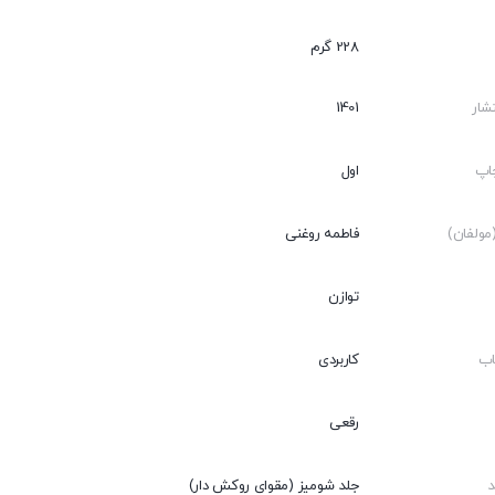
228 گرم
شار
1401
اپ
اول
ولفان)
فاطمه روغنی
توازن
اب
کاربردی
رقعی
جلد شومیز (مقوای روکش دار)