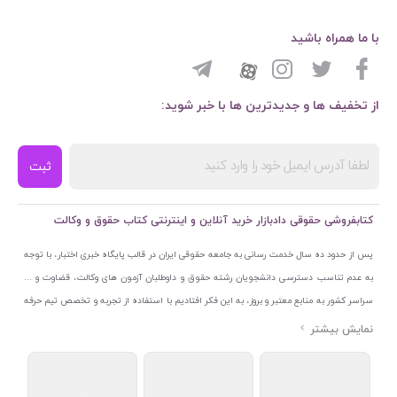
با ما همراه باشید
از تخفیف ها و جدیدترین ها با خبر شوید:
ثبت
کتابفروشی حقوقی دادبازار خرید آنلاین و اینترنتی کتاب حقوق و وکالت
پس از حدود ده سال خدمت رسانی به جامعه حقوقی ایران در قالب پایگاه خبری اختبار، با توجه
به عدم تناسب دسترسی دانشجویان رشته حقوق و داوطلبان آزمون های وکالت، قضاوت و ...
سراسر کشور به منابع معتبر و بروز، به این فکر افتادیم با استفاده از تجربه و تخصص تیم حرفه
ای اختبار خدمتی جدید به جامعه حقوقی ایران ارائه کنیم. به این منظور با راه اندازی و تجهیز
نمایشگاه و فروشگاه دائمی تخصصی کتاب های حقوقی با نام «دادبازار» در خیابان انقلاب
اسلامی قلب بازار کتاب ایران و اخذ مجوزهای قانونی از جمله نماد اعتماد الکترونیک از مرکز
توسعه تجارت الکترونیکی وزارت صنعت، معدن و تجارت، نشان ملی ثبت رسانه های دیجیتال از