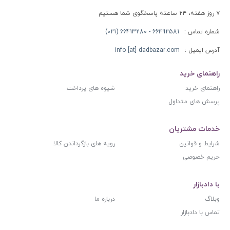
۷ روز هفته، ۲۴ ساعته پاسخگوی شما هستیم
شماره تماس :
66492581 - 66413280 (021)
آدرس ایمیل :
info [at] dadbazar.com
راهنمای خرید
راهنمای خرید
شیوه های پرداخت
پرسش های متداول
خدمات مشتریان
شرایط و قوانین
رویه های بازگرداندن کالا
حریم خصوصی
با دادبازار
وبلاگ
درباره ما
تماس با دادبازار