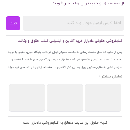
از تخفیف ها و جدیدترین ها با خبر شوید:
ثبت
کتابفروشی حقوقی دادبازار خرید آنلاین و اینترنتی کتاب حقوق و وکالت
پس از حدود ده سال خدمت رسانی به جامعه حقوقی ایران در قالب پایگاه خبری اختبار، با توجه
به عدم تناسب دسترسی دانشجویان رشته حقوق و داوطلبان آزمون های وکالت، قضاوت و ...
سراسر کشور به منابع معتبر و بروز، به این فکر افتادیم با استفاده از تجربه و تخصص تیم حرفه
ای اختبار خدمتی جدید به جامعه حقوقی ایران ارائه کنیم. به این منظور با راه اندازی و تجهیز
نمایشگاه و فروشگاه دائمی تخصصی کتاب های حقوقی با نام «دادبازار» در خیابان انقلاب
اسلامی قلب بازار کتاب ایران و اخذ مجوزهای قانونی از جمله نماد اعتماد الکترونیک از مرکز
توسعه تجارت الکترونیکی وزارت صنعت، معدن و تجارت، نشان ملی ثبت رسانه های دیجیتال از
مرکز فناوری اطلاعات و رسانه های دیجیتال وزارت فرهنگ و ارشاد اسلامی و پروانه کسب از
اتحادیه ناشران و کتابفروشان تهران به منظور ارائه مطمئن ترین خدمات مجموعه بسیار کامل و
معتبری از کتاب های حقوقی را به علاقمندان عرضه کرده ایم. علاوه بر این با بهره گیری از فناوری
کلیه حقوق این سایت متعلق به کتابفروشی دادبازار است
برتر روز دنیا وبسایت کتابفروشی تخصصی حقوقی دادبازار را با استفاده از حدود ده سال تجربه