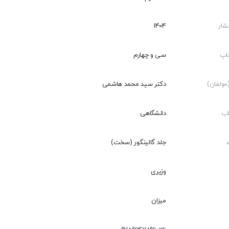
شار
1404
اپ
سی و چهارم
ولفان)
دکتر سید محمد هاشمی
اب
دانشگاهی
جلد گالینگور (سخت)
وزیری
میزان