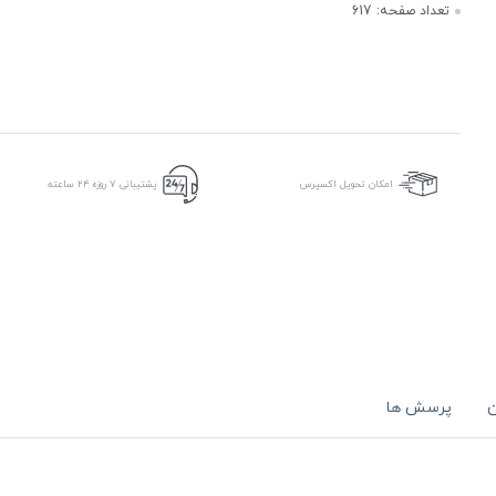
تعداد صفحه:
617
امکان تحویل اکسپرس
پشتیبانی ۷ روزه ۲۴ ساعته
ن
پرسش ها