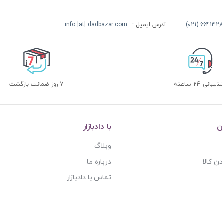
آدرس ایمیل :
info [at] dadbazar.com
بانی 24 ساعته
7 روز ضمانت بازگشت
ن
با دادبازار
وبلاگ
ن کالا
درباره ما
تماس با دادبازار