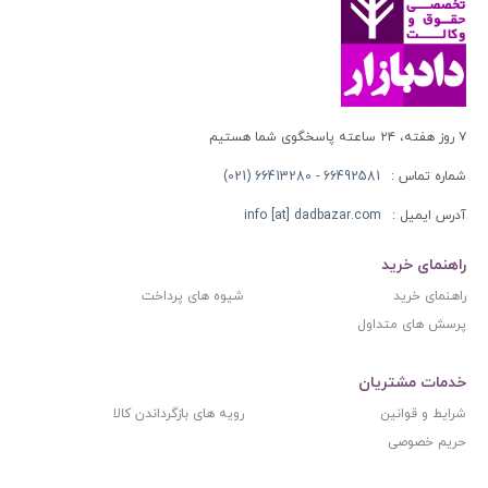
۷ روز هفته، ۲۴ ساعته پاسخگوی شما هستیم
شماره تماس :
66492581 - 66413280 (021)
آدرس ایمیل :
info [at] dadbazar.com
راهنمای خرید
راهنمای خرید
شیوه های پرداخت
پرسش های متداول
خدمات مشتریان
شرایط و قوانین
رویه های بازگرداندن کالا
حریم خصوصی