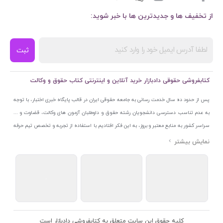
از تخفیف ها و جدیدترین ها با خبر شوید:
ثبت
کتابفروشی حقوقی دادبازار خرید آنلاین و اینترنتی کتاب حقوق و وکالت
پس از حدود ده سال خدمت رسانی به جامعه حقوقی ایران در قالب پایگاه خبری اختبار، با توجه
به عدم تناسب دسترسی دانشجویان رشته حقوق و داوطلبان آزمون های وکالت، قضاوت و ...
سراسر کشور به منابع معتبر و بروز، به این فکر افتادیم با استفاده از تجربه و تخصص تیم حرفه
ای اختبار خدمتی جدید به جامعه حقوقی ایران ارائه کنیم. به این منظور با راه اندازی و تجهیز
نمایشگاه و فروشگاه دائمی تخصصی کتاب های حقوقی با نام «دادبازار» در خیابان انقلاب
اسلامی قلب بازار کتاب ایران و اخذ مجوزهای قانونی از جمله نماد اعتماد الکترونیک از مرکز
توسعه تجارت الکترونیکی وزارت صنعت، معدن و تجارت، نشان ملی ثبت رسانه های دیجیتال از
مرکز فناوری اطلاعات و رسانه های دیجیتال وزارت فرهنگ و ارشاد اسلامی و پروانه کسب از
اتحادیه ناشران و کتابفروشان تهران به منظور ارائه مطمئن ترین خدمات مجموعه بسیار کامل و
معتبری از کتاب های حقوقی را به علاقمندان عرضه کرده ایم. علاوه بر این با بهره گیری از فناوری
کلیه حقوق این سایت متعلق به کتابفروشی دادبازار است