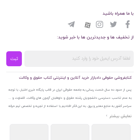
با ما همراه باشید
از تخفیف ها و جدیدترین ها با خبر شوید:
ثبت
کتابفروشی حقوقی دادبازار خرید آنلاین و اینترنتی کتاب حقوق و وکالت
پس از حدود ده سال خدمت رسانی به جامعه حقوقی ایران در قالب پایگاه خبری اختبار، با توجه
به عدم تناسب دسترسی دانشجویان رشته حقوق و داوطلبان آزمون های وکالت، قضاوت و ...
سراسر کشور به منابع معتبر و بروز، به این فکر افتادیم با استفاده از تجربه و تخصص تیم حرفه
ای اختبار خدمتی جدید به جامعه حقوقی ایران ارائه کنیم. به این منظور با راه اندازی و تجهیز
نمایشگاه و فروشگاه دائمی تخصصی کتاب های حقوقی با نام «دادبازار» در خیابان انقلاب
اسلامی قلب بازار کتاب ایران و اخذ مجوزهای قانونی از جمله نماد اعتماد الکترونیک از مرکز
توسعه تجارت الکترونیکی وزارت صنعت، معدن و تجارت، نشان ملی ثبت رسانه های دیجیتال از