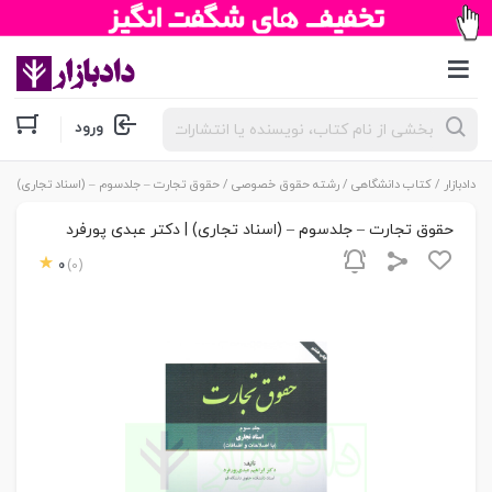
جستجوی
ورود
محصولات
دادبازار
/
کتاب دانشگاهی
/
رشته حقوق خصوصی
/ حقوق تجارت – جلدسوم – (اسناد تجاری) | دک
حقوق تجارت – جلدسوم – (اسناد تجاری) | دکتر عبدی پورفرد
0
(0)