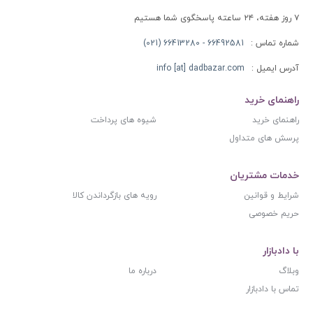
۷ روز هفته، ۲۴ ساعته پاسخگوی شما هستیم
شماره تماس :
66492581 - 66413280 (021)
آدرس ایمیل :
info [at] dadbazar.com
راهنمای خرید
راهنمای خرید
شیوه های پرداخت
پرسش های متداول
خدمات مشتریان
شرایط و قوانین
رویه های بازگرداندن کالا
حریم خصوصی
با دادبازار
وبلاگ
درباره ما
تماس با دادبازار