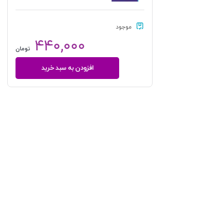
موجود
۴۴۰,۰۰۰
تومان
افزودن به سبد خرید
حقوق
جزای
عمومی
در
نظام
کیفری
ایالات
متحده
آمریکا
|
دکتر
آقایی
نیا
عدد