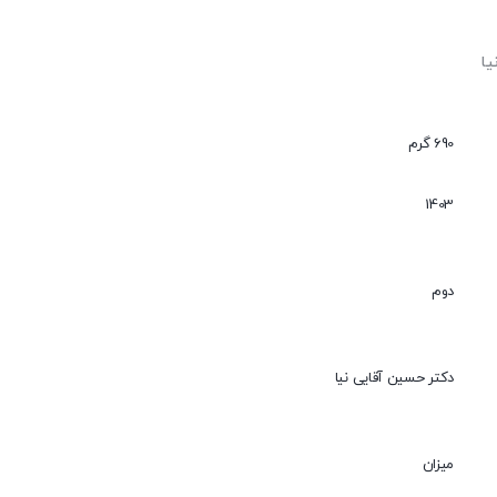
یا
690 گرم
1403
دوم
دکتر حسین آقایی نیا
میزان