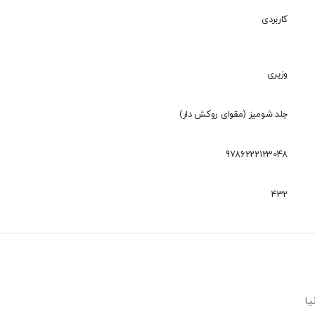
کاربردی
وزیری
جلد شومیز (مقوای روکش دار)
9786222123048
432
یا