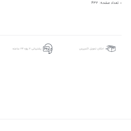
تعداد صفحه:
432
امکان تحویل اکسپرس
پشتیبانی ۷ روزه ۲۴ ساعته