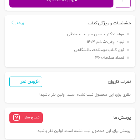
افزودن به سبد خرید
جزای
عمومی
1
مشخصات و ویژگی کتاب
بیشتر
(پدیده
مولف:
دکتر حسین میرمحمدصادقی
مجرمانه)
نوبت چاپ:
ششم 1404
|
نوع کتاب:
درسنامه، دانشگاهی
دکتر
تعداد صفحه:
360
میرمحمد
صادقی
عدد
نظرات کاربران
افزودن نظر
نظری برای این محصول ثبت نشده است. اولین نفر باشید!
پرسش ها
ثبت پرسش
پرسش برای این محصول ثبت نشده است. اولین نفر باشید!