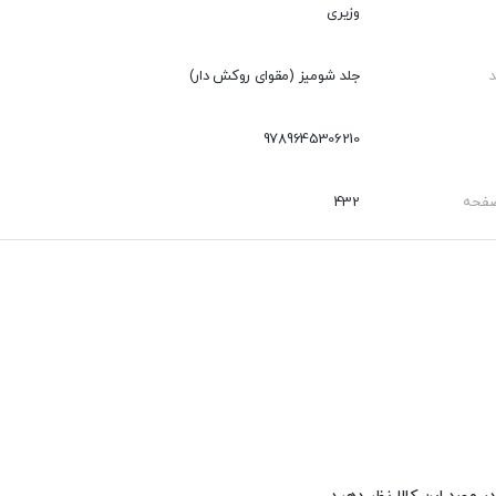
وزیری
جلد شومیز (مقوای روکش دار)
9789645306210
صفحه
432