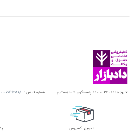
۷ روز هفته، ۲۴ ساعته پاسخگوی شما هستیم
شماره تماس :
66492581 - 66413280 (021)
تحویل اکسپرس
پشتی