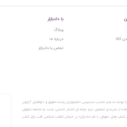
ن
با دادبازار
وبلاگ
ن کالا
درباره ما
تماس با دادبازار
، با توجه به عدم تناسب دسترسی دانشجویان رشته حقوق و داوطلبان آزمون
استفاده از تجربه و تخصص تیم حرفه ای اختبار خدمتی جدید به جامعه حقوقی
 کتاب های حقوقی با نام «دادبازار» در خیابان انقلاب اسلامی قلب بازار کتاب
کترونیکی وزارت صنعت، معدن و تجارت، نشان ملی ثبت رسانه های دیجیتال از