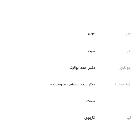
شار
1396
اپ
سوم
ولفان)
دکتر احمد ابوالوفا
مترجمان)
دکتر سید مصطفی میرمحمدی
سمت
اب
کاربردی