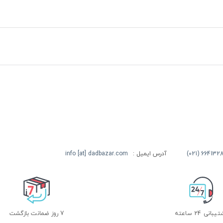
آدرس ایمیل :
info [at] dadbazar.com
بانی 24 ساعته
7 روز ضمانت بازگشت