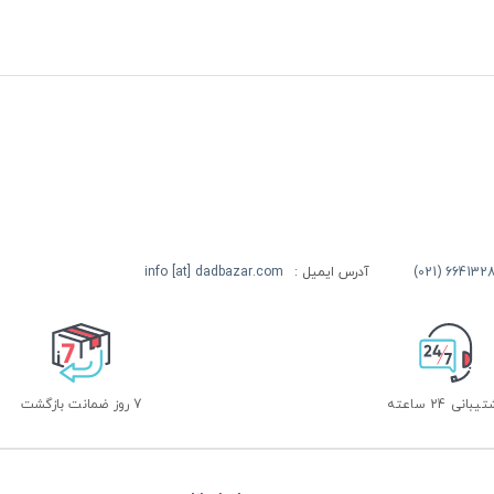
آدرس ایمیل :
info [at] dadbazar.com
بانی 24 ساعته
7 روز ضمانت بازگشت