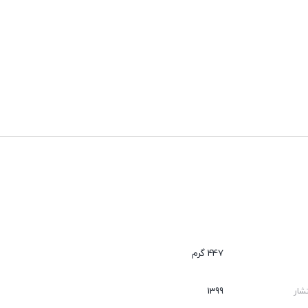
447 گرم
شار
1399