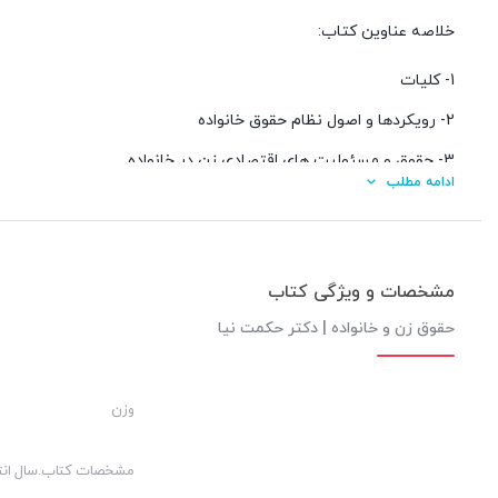
خلاصه عناوین کتاب:
1- كلیات
2- رویكردها و اصول نظام حقوق خانواده
3- حقوق و مسئولیت های اقتصادی زن در خانواده
ادامه مطلب
4- حقوق غیر اقتصادی
5- و0000
مشخصات و ویژگی کتاب
حقوق زن و خانواده | دکتر حکمت نیا
کیفیت محتوا:
وزن
قیمت مناسب:
کیفیت چاپ:
مشخصات کتاب.سال انت