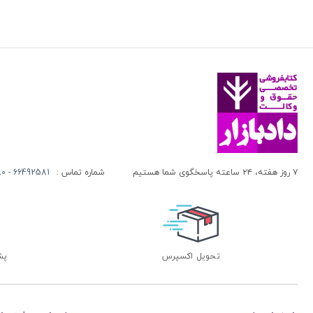
۷ روز هفته، ۲۴ ساعته پاسخگوی شما هستیم
شماره تماس :
66492581 - 66413280 (021)
تحویل اکسپرس
پشتی