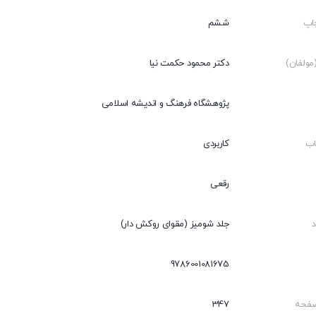
اپ
ششم
ولفان)
دکتر محمود حکمت نیا
پژوهشگاه فرهنگ و اندیشه اسلامی
اب
کاربردی
رقعی
جلد شومیز (مقوای روکش دار)
9786001081675
صفحه
347