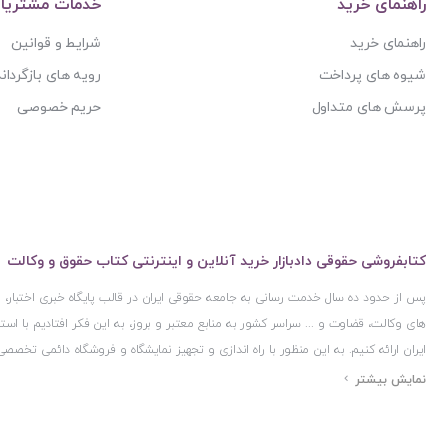
راهنمای خرید
خدمات مشتریا
راهنمای خرید
شرایط و قوانین
شیوه های پرداخت
رویه های بازگرداند
پرسش های متداول
حریم خصوصی
کتابفروشی حقوقی دادبازار خرید آنلاین و اینترنتی کتاب حقوق و وکالت
پس از حدود ده سال خدمت رسانی به جامعه حقوقی ایران در قالب پایگاه خبری اختبار
های وکالت، قضاوت و ... سراسر کشور به منابع معتبر و بروز، به این فکر افتادیم با 
ایران ارائه کنیم. به این منظور با راه اندازی و تجهیز نمایشگاه و فروشگاه دائمی تخصصی
ایران و اخذ مجوزهای قانونی از جمله نماد اعتماد الکترونیک از مرکز توسعه تجارت ال
مرکز فناوری اطلاعات و رسانه های دیجیتال وزارت فرهنگ و ارشاد اسلامی و پروانه کسب 
مجموعه بسیار کامل و معتبری از کتاب های حقوقی را به علاقمندان عرضه کرده ایم. علاو