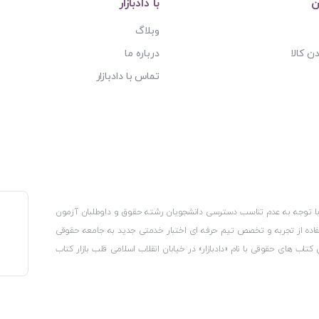
ن
با دادبازار
وبلاگ
ن کالا
درباره ما
تماس با دادبازار
، با توجه به عدم تناسب دسترسی دانشجویان رشته حقوق و داوطلبان آزمون
استفاده از تجربه و تخصص تیم حرفه ای اختبار خدمتی جدید به جامعه حقوقی
 کتاب های حقوقی با نام «دادبازار» در خیابان انقلاب اسلامی قلب بازار کتاب
کترونیکی وزارت صنعت، معدن و تجارت، نشان ملی ثبت رسانه های دیجیتال از
از اتحادیه ناشران و کتابفروشان تهران به منظور ارائه مطمئن ترین خدمات
ه بر این با بهره گیری از فناوری برتر روز دنیا وبسایت کتابفروشی تخصصی