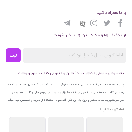
با ما همراه باشید
از تخفیف ها و جدیدترین ها با خبر شوید:
ثبت
کتابفروشی حقوقی دادبازار خرید آنلاین و اینترنتی کتاب حقوق و وکالت
پس از حدود ده سال خدمت رسانی به جامعه حقوقی ایران در قالب پایگاه خبری اختبار، با توجه
به عدم تناسب دسترسی دانشجویان رشته حقوق و داوطلبان آزمون های وکالت، قضاوت و ...
سراسر کشور به منابع معتبر و بروز، به این فکر افتادیم با استفاده از تجربه و تخصص تیم حرفه
ای اختبار خدمتی جدید به جامعه حقوقی ایران ارائه کنیم. به این منظور با راه اندازی و تجهیز
نمایشگاه و فروشگاه دائمی تخصصی کتاب های حقوقی با نام «دادبازار» در خیابان انقلاب
اسلامی قلب بازار کتاب ایران و اخذ مجوزهای قانونی از جمله نماد اعتماد الکترونیک از مرکز
توسعه تجارت الکترونیکی وزارت صنعت، معدن و تجارت، نشان ملی ثبت رسانه های دیجیتال از