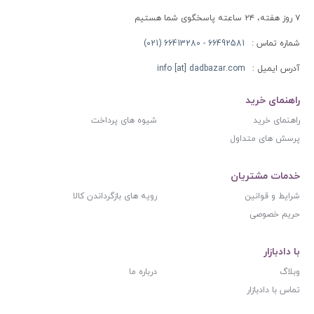
۷ روز هفته، ۲۴ ساعته پاسخگوی شما هستیم
شماره تماس :
66492581 - 66413280 (021)
آدرس ایمیل :
info [at] dadbazar.com
راهنمای خرید
راهنمای خرید
شیوه های پرداخت
پرسش های متداول
خدمات مشتریان
شرایط و قوانین
رویه های بازگرداندن کالا
حریم خصوصی
با دادبازار
وبلاگ
درباره ما
تماس با دادبازار