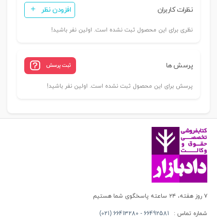
نظرات کاربران
افزودن نظر
حقوقی
کنونی
نظری برای این محصول ثبت نشده است. اولین نفر باشید!
|
دکتر
محمدتقی
پرسش ها
ثبت پرسش
زاده
و
پرسش برای این محصول ثبت نشده است. اولین نفر باشید!
صالح
احمدی
عدد
۷ روز هفته، ۲۴ ساعته پاسخگوی شما هستیم
شماره تماس :
66492581 - 66413280 (021)