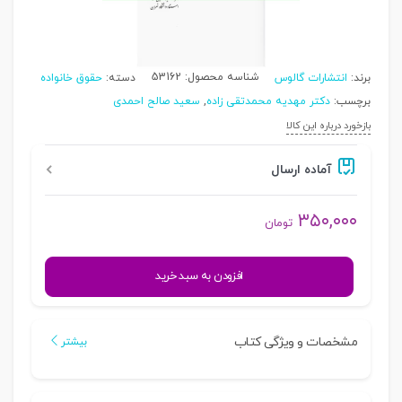
شناسه محصول:
53162
برند:
انتشارات گالوس
دسته:
حقوق خانواده
برچسب:
دکتر مهدیه محمدتقی زاده
,
سعید صالح احمدی
بازخورد درباره این کالا
آماده ارسال
۳۵۰,۰۰۰
تومان
حقوق
افزودن به سبد خرید
تطبیقی
و
فقهی
مشخصات و ویژگی کتاب
بیشتر
خانواده
در
نظم