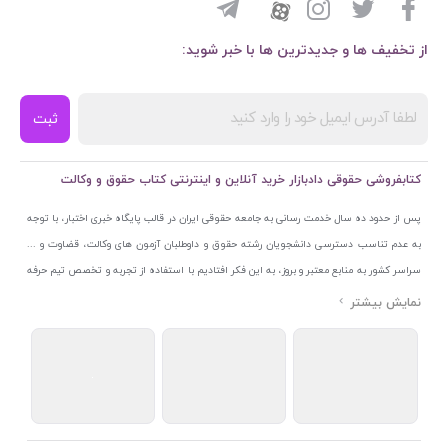
از تخفیف ها و جدیدترین ها با خبر شوید:
ثبت
کتابفروشی حقوقی دادبازار خرید آنلاین و اینترنتی کتاب حقوق و وکالت
پس از حدود ده سال خدمت رسانی به جامعه حقوقی ایران در قالب پایگاه خبری اختبار، با توجه
به عدم تناسب دسترسی دانشجویان رشته حقوق و داوطلبان آزمون های وکالت، قضاوت و ...
سراسر کشور به منابع معتبر و بروز، به این فکر افتادیم با استفاده از تجربه و تخصص تیم حرفه
ای اختبار خدمتی جدید به جامعه حقوقی ایران ارائه کنیم. به این منظور با راه اندازی و تجهیز
نمایشگاه و فروشگاه دائمی تخصصی کتاب های حقوقی با نام «دادبازار» در خیابان انقلاب
اسلامی قلب بازار کتاب ایران و اخذ مجوزهای قانونی از جمله نماد اعتماد الکترونیک از مرکز
توسعه تجارت الکترونیکی وزارت صنعت، معدن و تجارت، نشان ملی ثبت رسانه های دیجیتال از
مرکز فناوری اطلاعات و رسانه های دیجیتال وزارت فرهنگ و ارشاد اسلامی و پروانه کسب از
اتحادیه ناشران و کتابفروشان تهران به منظور ارائه مطمئن ترین خدمات مجموعه بسیار کامل و