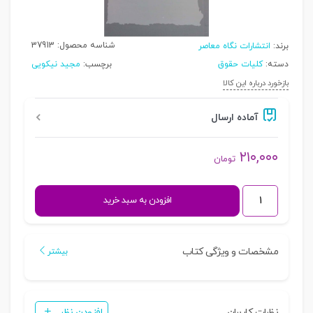
شناسه محصول:
37913
برند:
انتشارات نگاه معاصر
دسته:
کلیات حقوق
برچسب:
مجید نیکویی
بازخورد درباره این کالا
آماده ارسال
۲۱۰,۰۰۰
تومان
حقوق
افزودن به سبد خرید
طبیعی
در
اندیشه
مشخصات و ویژگی کتاب
بیشتر
شیعی
|
نیکویی
نظرات کاربران
افزودن نظر