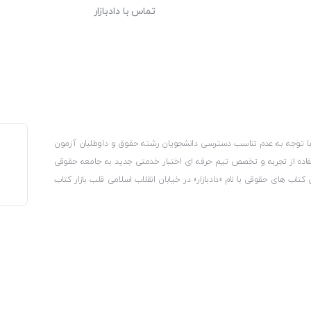
تماس با دادبازار
، با توجه به عدم تناسب دسترسی دانشجویان رشته حقوق و داوطلبان آزمون
استفاده از تجربه و تخصص تیم حرفه ای اختبار خدمتی جدید به جامعه حقوقی
 کتاب های حقوقی با نام «دادبازار» در خیابان انقلاب اسلامی قلب بازار کتاب
کترونیکی وزارت صنعت، معدن و تجارت، نشان ملی ثبت رسانه های دیجیتال از
از اتحادیه ناشران و کتابفروشان تهران به منظور ارائه مطمئن ترین خدمات
ه بر این با بهره گیری از فناوری برتر روز دنیا وبسایت کتابفروشی تخصصی
کلیه حقوق این سایت متعلق به کتابفروشی دادبازار است
 تلفیق آن با شناخت کامل نیازهای جامعه حقوقی کشور راه اندازی کردیم تا
 نیاز خود را تهیه کنند.