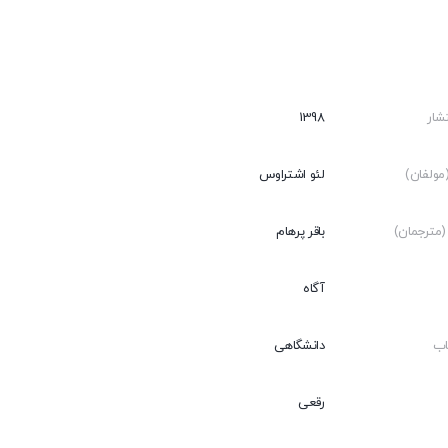
شار
1398
ولفان)
لئو اشتراوس
مترجمان)
باقر پرهام
آگاه
اب
دانشگاهی
رقعی