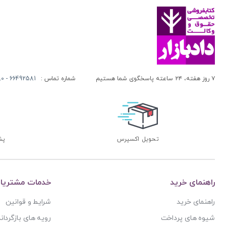
۷ روز هفته، ۲۴ ساعته پاسخگوی شما هستیم
شماره تماس :
66492581 - 66413280 (021)
تحویل اکسپرس
پشتی
راهنمای خرید
خدمات مشتریا
راهنمای خرید
شرایط و قوانین
شیوه های پرداخت
رویه های بازگرداند