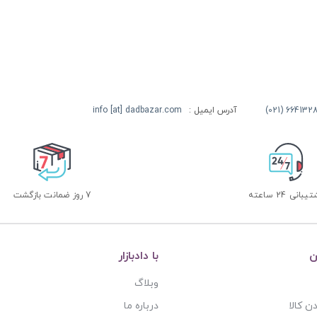
آدرس ایمیل :
info [at] dadbazar.com
بانی 24 ساعته
7 روز ضمانت بازگشت
ن
با دادبازار
وبلاگ
ن کالا
درباره ما