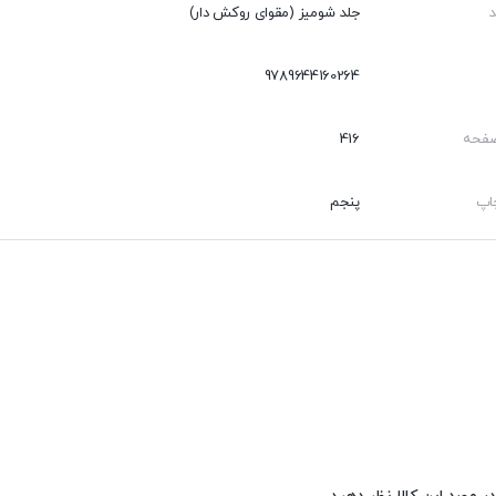
جلد شومیز (مقوای روکش دار)
9789644160264
صفحه
416
اپ
پنجم