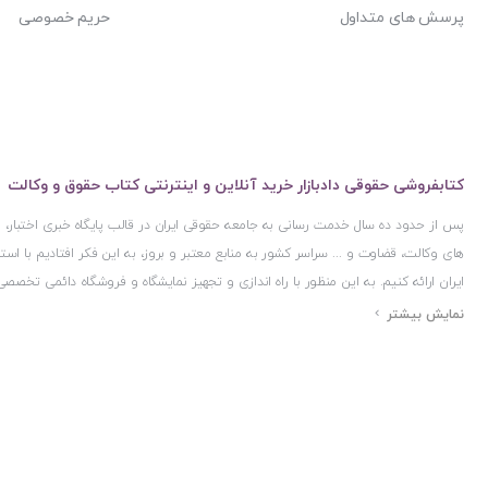
پرسش های متداول
حریم خصوصی
کتابفروشی حقوقی دادبازار خرید آنلاین و اینترنتی کتاب حقوق و وکالت
پس از حدود ده سال خدمت رسانی به جامعه حقوقی ایران در قالب پایگاه خبری اختبار
های وکالت، قضاوت و ... سراسر کشور به منابع معتبر و بروز، به این فکر افتادیم با 
ایران ارائه کنیم. به این منظور با راه اندازی و تجهیز نمایشگاه و فروشگاه دائمی تخصصی
ایران و اخذ مجوزهای قانونی از جمله نماد اعتماد الکترونیک از مرکز توسعه تجارت ال
مرکز فناوری اطلاعات و رسانه های دیجیتال وزارت فرهنگ و ارشاد اسلامی و پروانه کسب 
مجموعه بسیار کامل و معتبری از کتاب های حقوقی را به علاقمندان عرضه کرده ایم. علاو
حقوقی دادبازار را با استفاده از حدود ده سال تجربه تخصصی در حوزه فناوری اطلاعات و
علاقمندان بتوانند با اطمینان کافی و به اتکای اعتبار این مجموعه قدیمی کتاب و منابع مورد