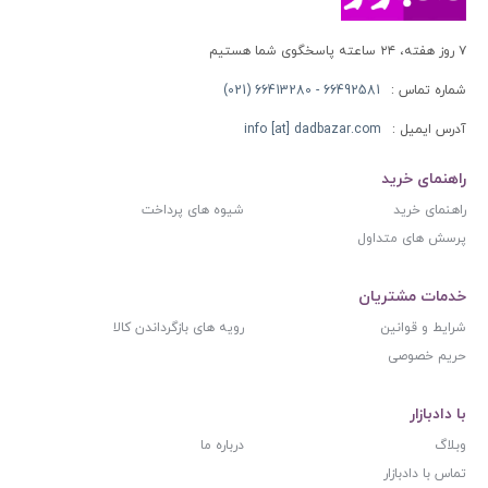
۷ روز هفته، ۲۴ ساعته پاسخگوی شما هستیم
شماره تماس :
66492581 - 66413280 (021)
آدرس ایمیل :
info [at] dadbazar.com
راهنمای خرید
راهنمای خرید
شیوه های پرداخت
پرسش های متداول
خدمات مشتریان
شرایط و قوانین
رویه های بازگرداندن کالا
حریم خصوصی
با دادبازار
وبلاگ
درباره ما
تماس با دادبازار