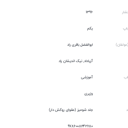
شار
1396
اپ
یکم
ولفان)
ابوالفضل باقری راد
آریاداد, نیک اندیشان راد
اب
آموزشی
وزیری
جلد شومیز (مقوای روکش دار)
9786008242680