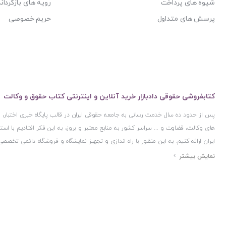
شیوه های پرداخت
رویه های بازگرداند
پرسش های متداول
حریم خصوصی
کتابفروشی حقوقی دادبازار خرید آنلاین و اینترنتی کتاب حقوق و وکالت
پس از حدود ده سال خدمت رسانی به جامعه حقوقی ایران در قالب پایگاه خبری اختبار
های وکالت، قضاوت و ... سراسر کشور به منابع معتبر و بروز، به این فکر افتادیم با 
ایران ارائه کنیم. به این منظور با راه اندازی و تجهیز نمایشگاه و فروشگاه دائمی تخصصی
ایران و اخذ مجوزهای قانونی از جمله نماد اعتماد الکترونیک از مرکز توسعه تجارت ال
مرکز فناوری اطلاعات و رسانه های دیجیتال وزارت فرهنگ و ارشاد اسلامی و پروانه کسب 
مجموعه بسیار کامل و معتبری از کتاب های حقوقی را به علاقمندان عرضه کرده ایم. علاو
حقوقی دادبازار را با استفاده از حدود ده سال تجربه تخصصی در حوزه فناوری اطلاعات و
علاقمندان بتوانند با اطمینان کافی و به اتکای اعتبار این مجموعه قدیمی کتاب و منابع مورد