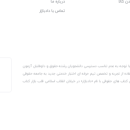
ن کالا
درباره ما
تماس با دادبازار
، با توجه به عدم تناسب دسترسی دانشجویان رشته حقوق و داوطلبان آزمون
استفاده از تجربه و تخصص تیم حرفه ای اختبار خدمتی جدید به جامعه حقوقی
 کتاب های حقوقی با نام «دادبازار» در خیابان انقلاب اسلامی قلب بازار کتاب
کترونیکی وزارت صنعت، معدن و تجارت، نشان ملی ثبت رسانه های دیجیتال از
از اتحادیه ناشران و کتابفروشان تهران به منظور ارائه مطمئن ترین خدمات
ه بر این با بهره گیری از فناوری برتر روز دنیا وبسایت کتابفروشی تخصصی
کلیه حقوق این سایت متعلق به کتابفروشی دادبازار است
 تلفیق آن با شناخت کامل نیازهای جامعه حقوقی کشور راه اندازی کردیم تا
 نیاز خود را تهیه کنند.