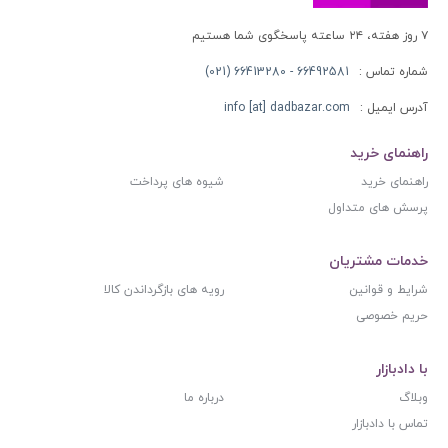
۷ روز هفته، ۲۴ ساعته پاسخگوی شما هستیم
شماره تماس :
66492581 - 66413280 (021)
آدرس ایمیل :
info [at] dadbazar.com
راهنمای خرید
راهنمای خرید
شیوه های پرداخت
پرسش های متداول
خدمات مشتریان
شرایط و قوانین
رویه های بازگرداندن کالا
حریم خصوصی
با دادبازار
وبلاگ
درباره ما
تماس با دادبازار