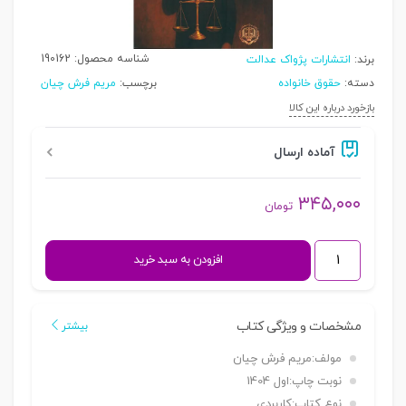
شناسه محصول:
190162
برند:
انتشارات پژواک عدالت
دسته:
حقوق خانواده
برچسب:
مریم فرش چیان
بازخورد درباره این کالا
آماده ارسال
۳۴۵,۰۰۰
تومان
حقوق
افزودن به سبد خرید
من
در
خانواده
مشخصات و ویژگی کتاب
بیشتر
|
مولف:
مریم فرش چیان
فرش
نوبت چاپ:
اول 1404
چیان
نوع کتاب:
کاربردی