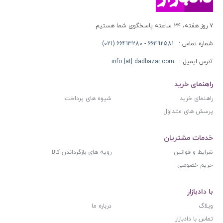
۷ روز هفته، ۲۴ ساعته پاسخگوی شما هستیم
شماره تماس :
66492581 - 66413280 (021)
آدرس ایمیل :
info [at] dadbazar.com
راهنمای خرید
راهنمای خرید
شیوه های پرداخت
پرسش های متداول
خدمات مشتریان
شرایط و قوانین
رویه های بازگرداندن کالا
حریم خصوصی
با دادبازار
وبلاگ
درباره ما
تماس با دادبازار