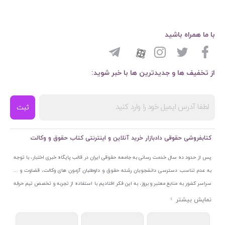
با ما همراه باشید
از تخفیف ها و جدیدترین ها با خبر شوید:
ثبت
کتابفروشی حقوقی دادبازار خرید آنلاین و اینترنتی کتاب حقوق و وکالت
پس از حدود ده سال خدمت رسانی به جامعه حقوقی ایران در قالب پایگاه خبری اختبار، با توجه
به عدم تناسب دسترسی دانشجویان رشته حقوق و داوطلبان آزمون های وکالت، قضاوت و ...
سراسر کشور به منابع معتبر و بروز، به این فکر افتادیم با استفاده از تجربه و تخصص تیم حرفه
ای اختبار خدمتی جدید به جامعه حقوقی ایران ارائه کنیم. به این منظور با راه اندازی و تجهیز
نمایشگاه و فروشگاه دائمی تخصصی کتاب های حقوقی با نام «دادبازار» در خیابان انقلاب
اسلامی قلب بازار کتاب ایران و اخذ مجوزهای قانونی از جمله نماد اعتماد الکترونیک از مرکز