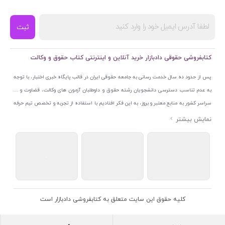
ثبت
کتابفروشی حقوقی دادبازار خرید آنلاین و اینترنتی کتاب حقوق و وکالت
پس از حدود ده سال خدمت رسانی به جامعه حقوقی ایران در قالب پایگاه خبری اختبار، با توجه
به عدم تناسب دسترسی دانشجویان رشته حقوق و داوطلبان آزمون های وکالت، قضاوت و ...
سراسر کشور به منابع معتبر و بروز، به این فکر افتادیم با استفاده از تجربه و تخصص تیم حرفه
ای اختبار خدمتی جدید به جامعه حقوقی ایران ارائه کنیم. به این منظور با راه اندازی و تجهیز
نمایشگاه و فروشگاه دائمی تخصصی کتاب های حقوقی با نام «دادبازار» در خیابان انقلاب
اسلامی قلب بازار کتاب ایران و اخذ مجوزهای قانونی از جمله نماد اعتماد الکترونیک از مرکز
توسعه تجارت الکترونیکی وزارت صنعت، معدن و تجارت، نشان ملی ثبت رسانه های دیجیتال از
مرکز فناوری اطلاعات و رسانه های دیجیتال وزارت فرهنگ و ارشاد اسلامی و پروانه کسب از
اتحادیه ناشران و کتابفروشان تهران به منظور ارائه مطمئن ترین خدمات مجموعه بسیار کامل و
معتبری از کتاب های حقوقی را به علاقمندان عرضه کرده ایم. علاوه بر این با بهره گیری از فناوری
کلیه حقوق این سایت متعلق به کتابفروشی دادبازار است
برتر روز دنیا وبسایت کتابفروشی تخصصی حقوقی دادبازار را با استفاده از حدود ده سال تجربه
تخصصی در حوزه فناوری اطلاعات و تلفیق آن با شناخت کامل نیازهای جامعه حقوقی کشور راه