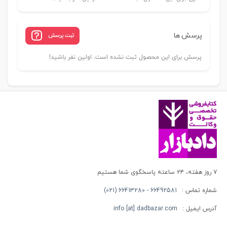
پرسش ها
ثبت پرسش
پرسش برای این محصول ثبت نشده است. اولین نفر باشید!
۷ روز هفته، ۲۴ ساعته پاسخگوی شما هستیم
شماره تماس :
66492581 - 66413280 (021)
آدرس ایمیل :
info [at] dadbazar.com