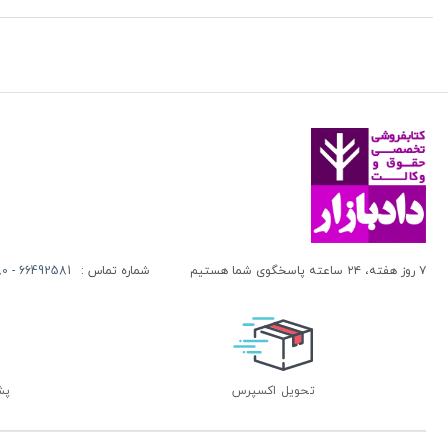
۷ روز هفته، ۲۴ ساعته پاسخگوی شما هستیم
شماره تماس :
66492581 - 66413280 (021)
تحویل اکسپرس
پشتی