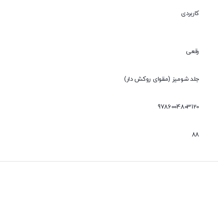
کاربردی
رقعی
جلد شومیز (مقوای روکش دار)
9786004803120
88