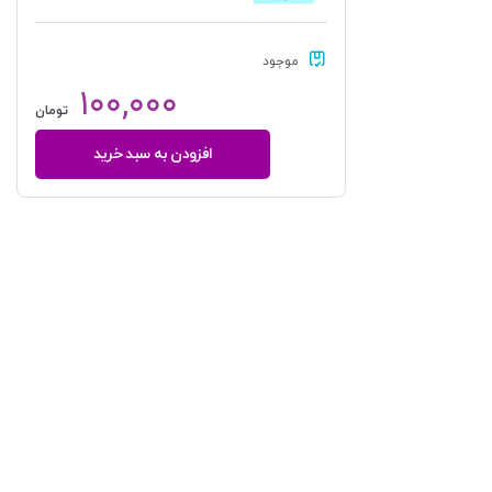
موجود
۱۰۰,۰۰۰
تومان
افزودن به سبد خرید
دارا
شدن
غیر
عادلانه
|
مرکز
امور
حقوقی
بین
المللی
ریاست
جمهوری
عدد