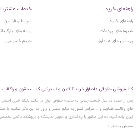
راهنمای خرید
خدمات مشتریا
راهنمای خرید
شرایط و قوانین
شیوه های پرداخت
رویه های بازگرداند
پرسش های متداول
حریم خصوصی
کتابفروشی حقوقی دادبازار خرید آنلاین و اینترنتی کتاب حقوق و وکالت
پس از حدود ده سال خدمت رسانی به جامعه حقوقی ایران در قالب پایگاه خبری اختبار
های وکالت، قضاوت و ... سراسر کشور به منابع معتبر و بروز، به این فکر افتادیم با 
ایران ارائه کنیم. به این منظور با راه اندازی و تجهیز نمایشگاه و فروشگاه دائمی تخصصی
ایران و اخذ مجوزهای قانونی از جمله نماد اعتماد الکترونیک از مرکز توسعه تجارت ال
مرکز فناوری اطلاعات و رسانه های دیجیتال وزارت فرهنگ و ارشاد اسلامی و پروانه کسب 