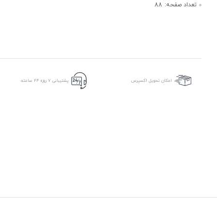
تعداد صفحه:
88
امکان تحویل اکسپرس
پشتیبانی ۷ روزه ۲۴ ساعته