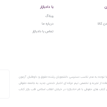
ن
با دادبازار
وبلاگ
ن کالا
درباره ما
تماس با دادبازار
، با توجه به عدم تناسب دسترسی دانشجویان رشته حقوق و داوطلبان آزمون
استفاده از تجربه و تخصص تیم حرفه ای اختبار خدمتی جدید به جامعه حقوقی
 کتاب های حقوقی با نام «دادبازار» در خیابان انقلاب اسلامی قلب بازار کتاب
کترونیکی وزارت صنعت، معدن و تجارت، نشان ملی ثبت رسانه های دیجیتال از
از اتحادیه ناشران و کتابفروشان تهران به منظور ارائه مطمئن ترین خدمات