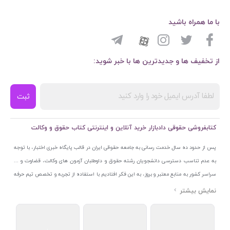
با ما همراه باشید
از تخفیف ها و جدیدترین ها با خبر شوید:
ثبت
کتابفروشی حقوقی دادبازار خرید آنلاین و اینترنتی کتاب حقوق و وکالت
پس از حدود ده سال خدمت رسانی به جامعه حقوقی ایران در قالب پایگاه خبری اختبار، با توجه
به عدم تناسب دسترسی دانشجویان رشته حقوق و داوطلبان آزمون های وکالت، قضاوت و ...
سراسر کشور به منابع معتبر و بروز، به این فکر افتادیم با استفاده از تجربه و تخصص تیم حرفه
ای اختبار خدمتی جدید به جامعه حقوقی ایران ارائه کنیم. به این منظور با راه اندازی و تجهیز
نمایشگاه و فروشگاه دائمی تخصصی کتاب های حقوقی با نام «دادبازار» در خیابان انقلاب
اسلامی قلب بازار کتاب ایران و اخذ مجوزهای قانونی از جمله نماد اعتماد الکترونیک از مرکز
توسعه تجارت الکترونیکی وزارت صنعت، معدن و تجارت، نشان ملی ثبت رسانه های دیجیتال از