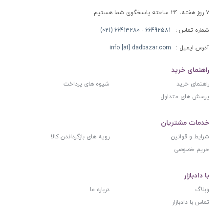
۷ روز هفته، ۲۴ ساعته پاسخگوی شما هستیم
شماره تماس :
66492581 - 66413280 (021)
آدرس ایمیل :
info [at] dadbazar.com
راهنمای خرید
راهنمای خرید
شیوه های پرداخت
پرسش های متداول
خدمات مشتریان
شرایط و قوانین
رویه های بازگرداندن کالا
حریم خصوصی
با دادبازار
وبلاگ
درباره ما
تماس با دادبازار