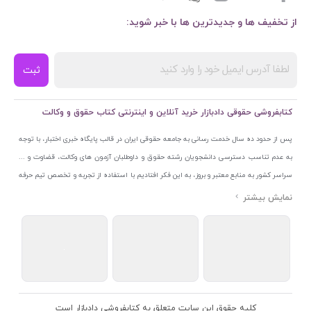
از تخفیف ها و جدیدترین ها با خبر شوید:
ثبت
کتابفروشی حقوقی دادبازار خرید آنلاین و اینترنتی کتاب حقوق و وکالت
پس از حدود ده سال خدمت رسانی به جامعه حقوقی ایران در قالب پایگاه خبری اختبار، با توجه
به عدم تناسب دسترسی دانشجویان رشته حقوق و داوطلبان آزمون های وکالت، قضاوت و ...
سراسر کشور به منابع معتبر و بروز، به این فکر افتادیم با استفاده از تجربه و تخصص تیم حرفه
ای اختبار خدمتی جدید به جامعه حقوقی ایران ارائه کنیم. به این منظور با راه اندازی و تجهیز
نمایشگاه و فروشگاه دائمی تخصصی کتاب های حقوقی با نام «دادبازار» در خیابان انقلاب
اسلامی قلب بازار کتاب ایران و اخذ مجوزهای قانونی از جمله نماد اعتماد الکترونیک از مرکز
توسعه تجارت الکترونیکی وزارت صنعت، معدن و تجارت، نشان ملی ثبت رسانه های دیجیتال از
مرکز فناوری اطلاعات و رسانه های دیجیتال وزارت فرهنگ و ارشاد اسلامی و پروانه کسب از
اتحادیه ناشران و کتابفروشان تهران به منظور ارائه مطمئن ترین خدمات مجموعه بسیار کامل و
معتبری از کتاب های حقوقی را به علاقمندان عرضه کرده ایم. علاوه بر این با بهره گیری از فناوری
کلیه حقوق این سایت متعلق به کتابفروشی دادبازار است