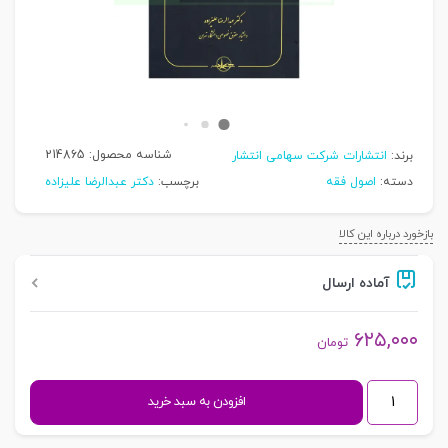
شناسه محصول:
214865
برند:
انتشارات شرکت سهامی انتشار
دسته:
اصول فقه
برچسب:
دکتر عبدالرضا علیزاده
بازخورد درباره این کالا
آماده ارسال
۶۲۵,۰۰۰
تومان
درسگفتار
افزودن به سبد خرید
علم
اصول