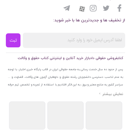
از تخفیف ها و جدیدترین ها با خبر شوید:
ثبت
کتابفروشی حقوقی دادبازار خرید آنلاین و اینترنتی کتاب حقوق و وکالت
پس از حدود ده سال خدمت رسانی به جامعه حقوقی ایران در قالب پایگاه خبری اختبار، با توجه
به عدم تناسب دسترسی دانشجویان رشته حقوق و داوطلبان آزمون های وکالت، قضاوت و ...
سراسر کشور به منابع معتبر و بروز، به این فکر افتادیم با استفاده از تجربه و تخصص تیم حرفه
ای اختبار خدمتی جدید به جامعه حقوقی ایران ارائه کنیم. به این منظور با راه اندازی و تجهیز
نمایشگاه و فروشگاه دائمی تخصصی کتاب های حقوقی با نام «دادبازار» در خیابان انقلاب
اسلامی قلب بازار کتاب ایران و اخذ مجوزهای قانونی از جمله نماد اعتماد الکترونیک از مرکز
توسعه تجارت الکترونیکی وزارت صنعت، معدن و تجارت، نشان ملی ثبت رسانه های دیجیتال از
مرکز فناوری اطلاعات و رسانه های دیجیتال وزارت فرهنگ و ارشاد اسلامی و پروانه کسب از
اتحادیه ناشران و کتابفروشان تهران به منظور ارائه مطمئن ترین خدمات مجموعه بسیار کامل و