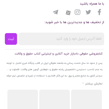
با ما همراه باشید
از تخفیف ها و جدیدترین ها با خبر شوید:
ثبت
کتابفروشی حقوقی دادبازار خرید آنلاین و اینترنتی کتاب حقوق و وکالت
پس از حدود ده سال خدمت رسانی به جامعه حقوقی ایران در قالب پایگاه خبری اختبار، با توجه
به عدم تناسب دسترسی دانشجویان رشته حقوق و داوطلبان آزمون های وکالت، قضاوت و ...
سراسر کشور به منابع معتبر و بروز، به این فکر افتادیم با استفاده از تجربه و تخصص تیم حرفه
ای اختبار خدمتی جدید به جامعه حقوقی ایران ارائه کنیم. به این منظور با راه اندازی و تجهیز
نمایشگاه و فروشگاه دائمی تخصصی کتاب های حقوقی با نام «دادبازار» در خیابان انقلاب
اسلامی قلب بازار کتاب ایران و اخذ مجوزهای قانونی از جمله نماد اعتماد الکترونیک از مرکز
توسعه تجارت الکترونیکی وزارت صنعت، معدن و تجارت، نشان ملی ثبت رسانه های دیجیتال از
مرکز فناوری اطلاعات و رسانه های دیجیتال وزارت فرهنگ و ارشاد اسلامی و پروانه کسب از