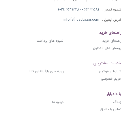
شماره تماس :
66492581 - 66413280 (021)
آدرس ایمیل :
info [at] dadbazar.com
راهنمای خرید
راهنمای خرید
شیوه های پرداخت
پرسش های متداول
خدمات مشتریان
شرایط و قوانین
رویه های بازگرداندن کالا
حریم خصوصی
با دادبازار
وبلاگ
درباره ما
تماس با دادبازار