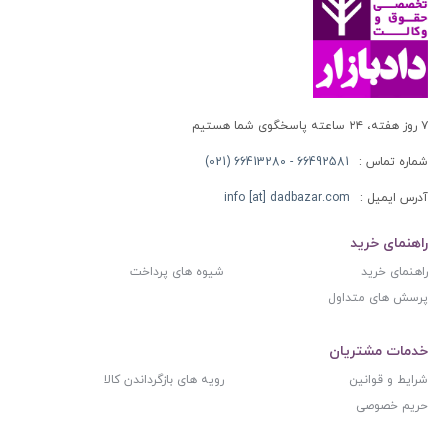
۷ روز هفته، ۲۴ ساعته پاسخگوی شما هستیم
شماره تماس :
66492581 - 66413280 (021)
آدرس ایمیل :
info [at] dadbazar.com
راهنمای خرید
راهنمای خرید
شیوه های پرداخت
پرسش های متداول
خدمات مشتریان
شرایط و قوانین
رویه های بازگرداندن کالا
حریم خصوصی