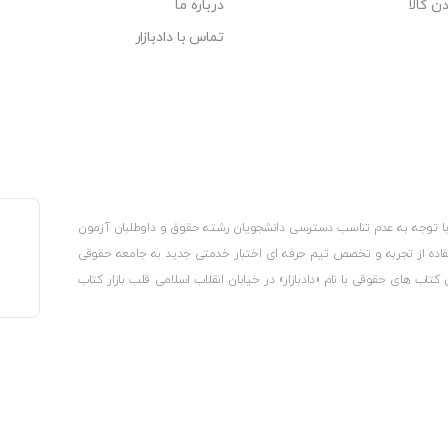
ن کالا
درباره ما
تماس با دادبازار
، با توجه به عدم تناسب دسترسی دانشجویان رشته حقوق و داوطلبان آزمون
استفاده از تجربه و تخصص تیم حرفه ای اختبار خدمتی جدید به جامعه حقوقی
 کتاب های حقوقی با نام «دادبازار» در خیابان انقلاب اسلامی قلب بازار کتاب
کترونیکی وزارت صنعت، معدن و تجارت، نشان ملی ثبت رسانه های دیجیتال از
از اتحادیه ناشران و کتابفروشان تهران به منظور ارائه مطمئن ترین خدمات
ه بر این با بهره گیری از فناوری برتر روز دنیا وبسایت کتابفروشی تخصصی
کلیه حقوق این سایت متعلق به کتابفروشی دادبازار است
 تلفیق آن با شناخت کامل نیازهای جامعه حقوقی کشور راه اندازی کردیم تا
 نیاز خود را تهیه کنند.