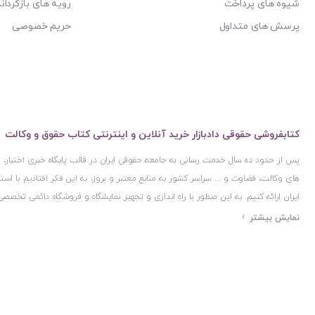
شیوه های پرداخت
رویه های بازگرداند
پرسش های متداول
حریم خصوصی
کتابفروشی حقوقی دادبازار خرید آنلاین و اینترنتی کتاب حقوق و وکالت
پس از حدود ده سال خدمت رسانی به جامعه حقوقی ایران در قالب پایگاه خبری اختبار
های وکالت، قضاوت و ... سراسر کشور به منابع معتبر و بروز، به این فکر افتادیم با 
ایران ارائه کنیم. به این منظور با راه اندازی و تجهیز نمایشگاه و فروشگاه دائمی تخصصی
ایران و اخذ مجوزهای قانونی از جمله نماد اعتماد الکترونیک از مرکز توسعه تجارت ال
مرکز فناوری اطلاعات و رسانه های دیجیتال وزارت فرهنگ و ارشاد اسلامی و پروانه کسب 
مجموعه بسیار کامل و معتبری از کتاب های حقوقی را به علاقمندان عرضه کرده ایم. علاو
حقوقی دادبازار را با استفاده از حدود ده سال تجربه تخصصی در حوزه فناوری اطلاعات و
علاقمندان بتوانند با اطمینان کافی و به اتکای اعتبار این مجموعه قدیمی کتاب و منابع مورد