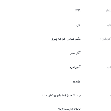
شار
1399
اپ
اول
ولفان)
دکتر عباس خواجه پیری
آثار سبز
اب
آموزشی
وزیری
جلد شومیز (مقوای روکش دار)
9786008566977