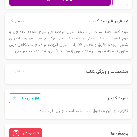
کامل
فقه
استدلالی
معرفی و فهرست کتاب
بیشتر
ترجمه
دوره کامل فقه استدلالی ترجمه تحریر الروضه فی شرح اللمعه جلد اول و
تحریر
دوم نوشته علیرضا امینی و محمدرضا آیتی برگردان سید مهدی دادمرزی
الروضه
شامل ترجمه دقیق و معتبر 52 باب تحریر الروضه و منبع دانشگاهی درس
فی
متون فقه دانشجویان رشته حقوق (فقه 1 تا 6) می‌باشد. کتاب حاضر یکی...
شرح
اللمعه
مشخصات و ویژگی کتاب
-
بیشتر
جلد
اول
و
نظرات کاربران
افزودن نظر
دوم
|
نظری برای این محصول ثبت نشده است. اولین نفر باشید!
دادمرزی
عدد
پرسش ها
ثبت پرسش