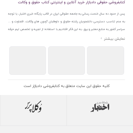
کتابفروشی حقوقی دادبازار خرید آنلاین و اینترنتی کتاب حقوق و وکالت
پس از حدود ده سال خدمت رسانی به جامعه حقوقی ایران در قالب پایگاه خبری اختبار، با توجه
به عدم تناسب دسترسی دانشجویان رشته حقوق و داوطلبان آزمون های وکالت، قضاوت و ...
سراسر کشور به منابع معتبر و بروز، به این فکر افتادیم با استفاده از تجربه و تخصص تیم حرفه
ای اختبار خدمتی جدید به جامعه حقوقی ایران ارائه کنیم. به این منظور با راه اندازی و تجهیز
نمایشگاه و فروشگاه دائمی تخصصی کتاب های حقوقی با نام «دادبازار» در خیابان انقلاب
اسلامی قلب بازار کتاب ایران و اخذ مجوزهای قانونی از جمله نماد اعتماد الکترونیک از مرکز
توسعه تجارت الکترونیکی وزارت صنعت، معدن و تجارت، نشان ملی ثبت رسانه های دیجیتال از
مرکز فناوری اطلاعات و رسانه های دیجیتال وزارت فرهنگ و ارشاد اسلامی و پروانه کسب از
اتحادیه ناشران و کتابفروشان تهران به منظور ارائه مطمئن ترین خدمات مجموعه بسیار کامل و
معتبری از کتاب های حقوقی را به علاقمندان عرضه کرده ایم. علاوه بر این با بهره گیری از فناوری
کلیه حقوق این سایت متعلق به کتابفروشی دادبازار است
برتر روز دنیا وبسایت کتابفروشی تخصصی حقوقی دادبازار را با استفاده از حدود ده سال تجربه
تخصصی در حوزه فناوری اطلاعات و تلفیق آن با شناخت کامل نیازهای جامعه حقوقی کشور راه
اندازی کردیم تا علاقمندان بتوانند با اطمینان کافی و به اتکای اعتبار این مجموعه قدیمی کتاب و
منابع مورد نیاز خود را تهیه کنند.