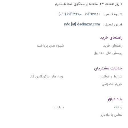
۷ روز هفته، ۲۴ ساعته پاسخگوی شما هستیم
شماره تماس :
66492581 - 66413280 (021)
آدرس ایمیل :
info [at] dadbazar.com
راهنمای خرید
راهنمای خرید
شیوه های پرداخت
پرسش های متداول
خدمات مشتریان
شرایط و قوانین
رویه های بازگرداندن کالا
حریم خصوصی
با دادبازار
وبلاگ
درباره ما
تماس با دادبازار