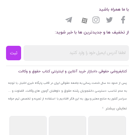
با ما همراه باشید
از تخفیف ها و جدیدترین ها با خبر شوید:
ثبت
کتابفروشی حقوقی دادبازار خرید آنلاین و اینترنتی کتاب حقوق و وکالت
پس از حدود ده سال خدمت رسانی به جامعه حقوقی ایران در قالب پایگاه خبری اختبار، با توجه
به عدم تناسب دسترسی دانشجویان رشته حقوق و داوطلبان آزمون های وکالت، قضاوت و ...
سراسر کشور به منابع معتبر و بروز، به این فکر افتادیم با استفاده از تجربه و تخصص تیم حرفه
ای اختبار خدمتی جدید به جامعه حقوقی ایران ارائه کنیم. به این منظور با راه اندازی و تجهیز
نمایشگاه و فروشگاه دائمی تخصصی کتاب های حقوقی با نام «دادبازار» در خیابان انقلاب
اسلامی قلب بازار کتاب ایران و اخذ مجوزهای قانونی از جمله نماد اعتماد الکترونیک از مرکز
توسعه تجارت الکترونیکی وزارت صنعت، معدن و تجارت، نشان ملی ثبت رسانه های دیجیتال از