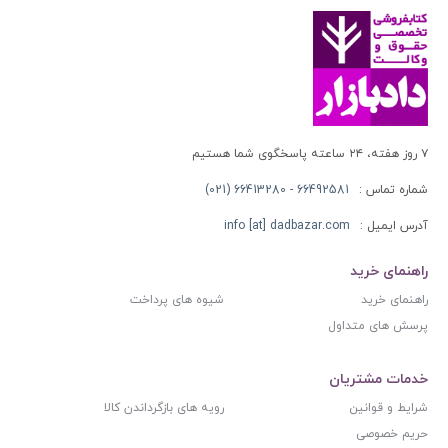
۷ روز هفته، ۲۴ ساعته پاسخگوی شما هستیم
شماره تماس :
66492581 - 66413280 (021)
آدرس ایمیل :
info [at] dadbazar.com
راهنمای خرید
راهنمای خرید
شیوه های پرداخت
پرسش های متداول
خدمات مشتریان
شرایط و قوانین
رویه های بازگرداندن کالا
حریم خصوصی