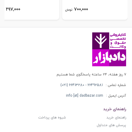
۲۹۷,۰۰۰
۷۰۰,۰۰۰
تومان
توم
۷ روز هفته، ۲۴ ساعته پاسخگوی شما هستیم
شماره تماس :
66492581 - 66413280 (021)
آدرس ایمیل :
info [at] dadbazar.com
راهنمای خرید
راهنمای خرید
شیوه های پرداخت
پرسش های متداول