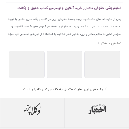
کتابفروشی حقوقی دادبازار خرید آنلاین و اینترنتی کتاب حقوق و وکالت
پس از حدود ده سال خدمت رسانی به جامعه حقوقی ایران در قالب پایگاه خبری اختبار، با توجه
به عدم تناسب دسترسی دانشجویان رشته حقوق و داوطلبان آزمون های وکالت، قضاوت و ...
سراسر کشور به منابع معتبر و بروز، به این فکر افتادیم با استفاده از تجربه و تخصص تیم حرفه
ای اختبار خدمتی جدید به جامعه حقوقی ایران ارائه کنیم. به این منظور با راه اندازی و تجهیز
نمایشگاه و فروشگاه دائمی تخصصی کتاب های حقوقی با نام «دادبازار» در خیابان انقلاب
اسلامی قلب بازار کتاب ایران و اخذ مجوزهای قانونی از جمله نماد اعتماد الکترونیک از مرکز
توسعه تجارت الکترونیکی وزارت صنعت، معدن و تجارت، نشان ملی ثبت رسانه های دیجیتال از
مرکز فناوری اطلاعات و رسانه های دیجیتال وزارت فرهنگ و ارشاد اسلامی و پروانه کسب از
اتحادیه ناشران و کتابفروشان تهران به منظور ارائه مطمئن ترین خدمات مجموعه بسیار کامل و
معتبری از کتاب های حقوقی را به علاقمندان عرضه کرده ایم. علاوه بر این با بهره گیری از فناوری
کلیه حقوق این سایت متعلق به کتابفروشی دادبازار است
برتر روز دنیا وبسایت کتابفروشی تخصصی حقوقی دادبازار را با استفاده از حدود ده سال تجربه
تخصصی در حوزه فناوری اطلاعات و تلفیق آن با شناخت کامل نیازهای جامعه حقوقی کشور راه
اندازی کردیم تا علاقمندان بتوانند با اطمینان کافی و به اتکای اعتبار این مجموعه قدیمی کتاب و
منابع مورد نیاز خود را تهیه کنند.