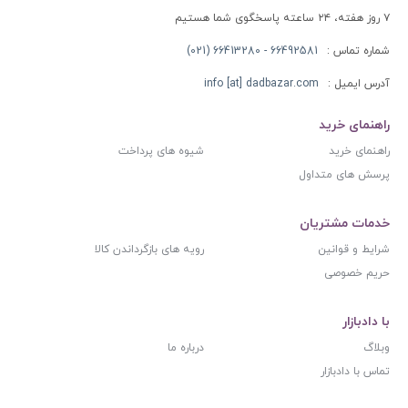
۷ روز هفته، ۲۴ ساعته پاسخگوی شما هستیم
شماره تماس :
66492581 - 66413280 (021)
آدرس ایمیل :
info [at] dadbazar.com
راهنمای خرید
راهنمای خرید
شیوه های پرداخت
پرسش های متداول
خدمات مشتریان
شرایط و قوانین
رویه های بازگرداندن کالا
حریم خصوصی
با دادبازار
وبلاگ
درباره ما
تماس با دادبازار