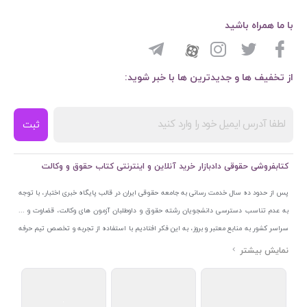
با ما همراه باشید
از تخفیف ها و جدیدترین ها با خبر شوید:
ثبت
کتابفروشی حقوقی دادبازار خرید آنلاین و اینترنتی کتاب حقوق و وکالت
پس از حدود ده سال خدمت رسانی به جامعه حقوقی ایران در قالب پایگاه خبری اختبار، با توجه
به عدم تناسب دسترسی دانشجویان رشته حقوق و داوطلبان آزمون های وکالت، قضاوت و ...
سراسر کشور به منابع معتبر و بروز، به این فکر افتادیم با استفاده از تجربه و تخصص تیم حرفه
ای اختبار خدمتی جدید به جامعه حقوقی ایران ارائه کنیم. به این منظور با راه اندازی و تجهیز
نمایشگاه و فروشگاه دائمی تخصصی کتاب های حقوقی با نام «دادبازار» در خیابان انقلاب
اسلامی قلب بازار کتاب ایران و اخذ مجوزهای قانونی از جمله نماد اعتماد الکترونیک از مرکز
توسعه تجارت الکترونیکی وزارت صنعت، معدن و تجارت، نشان ملی ثبت رسانه های دیجیتال از