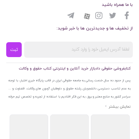
با ما همراه باشید
از تخفیف ها و جدیدترین ها با خبر شوید:
ثبت
کتابفروشی حقوقی دادبازار خرید آنلاین و اینترنتی کتاب حقوق و وکالت
پس از حدود ده سال خدمت رسانی به جامعه حقوقی ایران در قالب پایگاه خبری اختبار، با توجه
به عدم تناسب دسترسی دانشجویان رشته حقوق و داوطلبان آزمون های وکالت، قضاوت و ...
سراسر کشور به منابع معتبر و بروز، به این فکر افتادیم با استفاده از تجربه و تخصص تیم حرفه
ای اختبار خدمتی جدید به جامعه حقوقی ایران ارائه کنیم. به این منظور با راه اندازی و تجهیز
نمایشگاه و فروشگاه دائمی تخصصی کتاب های حقوقی با نام «دادبازار» در خیابان انقلاب
اسلامی قلب بازار کتاب ایران و اخذ مجوزهای قانونی از جمله نماد اعتماد الکترونیک از مرکز
توسعه تجارت الکترونیکی وزارت صنعت، معدن و تجارت، نشان ملی ثبت رسانه های دیجیتال از
مرکز فناوری اطلاعات و رسانه های دیجیتال وزارت فرهنگ و ارشاد اسلامی و پروانه کسب از