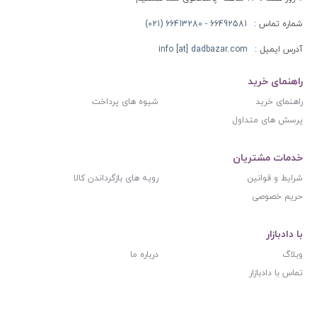
شماره تماس :
66492581 - 66413280 (021)
آدرس ایمیل :
info [at] dadbazar.com
راهنمای خرید
راهنمای خرید
شیوه های پرداخت
پرسش های متداول
خدمات مشتریان
شرایط و قوانین
رویه های بازگرداندن کالا
حریم خصوصی
با دادبازار
وبلاگ
درباره ما
تماس با دادبازار